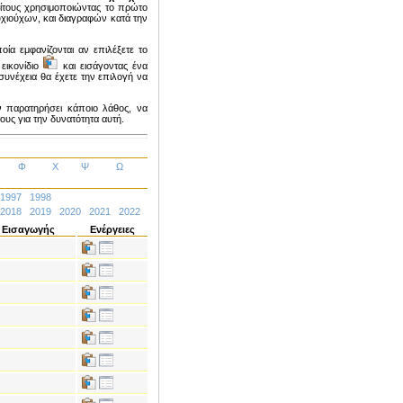
ίτους χρησιμοποιώντας το πρώτο
χιούχων, και διαγραφών κατά την
ποία εμφανίζονται αν επιλέξετε το
 εικονίδιο
και εισάγοντας ένα
υνέχεια θα έχετε την επιλογή να
ν παρατηρήσει κάποιο λάθος, να
υς για την δυνατότητα αυτή.
Φ
Χ
Ψ
Ω
1997
1998
2018
2019
2020
2021
2022
 Εισαγωγής
Ενέργειες