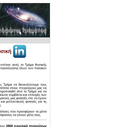
υσική
 επέτειο αυτή, το Τμήμα Φυσικής
ια προσέγγισης όλων των παλαιών
ς Τμήμα να διευκολύνουμε τους
ατότητα στους πτυχιούχους μας να
ιμοποιηθεί από το Τμήμα για να
μείωτα συμβάντα και επιτυχίες των
ρινούς μας φοιτητές στο να έχουν
αι μελλοντικούς φοιτητές για τις
ς.
νατότητες που προσφέρουν τα μέσα
φοιτους να γίνουν μέλη τους.
 των
2868 συνολικά πτυχιούχων