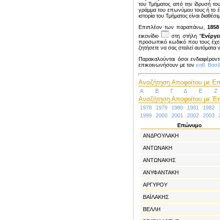
του Τμήματος από την ίδρυσή το
γράμμα του επωνύμου τους ή το έ
ιστορία του Τμήματος είναι διαθέσ
Επιπλέον των παραπάνω,
1858
εικονίδιο
στη στήλη "
Ενέργε
προσωπικό κωδικό που τους έχει 
ζητήσετε να σας σταλεί αυτόματα 
Παρακαλούνται όσοι ενδιαφέροντ
επικοινωνήσουν με τον
καθ. Βασ
Αναζήτηση Αποφοίτου με Επ
Α
Β
Γ
Δ
Ε
Ζ
Αναζήτηση Αποφοίτου με Έτο
1978
1979
1980
1981
1982
1999
2000
2001
2002
2003
Επώνυμο
ΑΝΔΡΟΥΛΑΚΗ
ΑΝΤΩΝΑΚΗ
ΑΝΤΩΝΑΚΗΣ
ΑΝΥΦΑΝΤΑΚΗ
ΑΡΓΥΡΟΥ
ΒΑΪΛΑΚΗΣ
ΒΕΛΛΗ