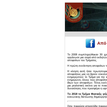
Από 
Το 2008 συμπληρώθηκαν 30 χρό
οργάνωσε μια σειρά από εκδηλώσε
αποφοίτων του Τμήματος.
Η πρώτη συνάντηση αποφοίτων του
Η κίνηση αυτή ήταν πρωτοπορια
αποφοίτους μας να βρούν εύκολα 
ενημερώσουν το Τμήμα για την κ
ενημερώνει, όλους τους αποφοίτους
ίδιων των αποφοίτων. Τέλος ευελ
μια ρεαλιστική εικόνα για το ποι
δυνατότητες που προσφέρει η υψη
Τo 2018 το Τμήμα Φυσικής γιόρ
κοινωνικης δικτύωσης δημιουργή
Στην παρούσα ιστοσελίδα παρουσι