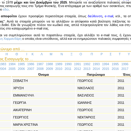
υ το 1978
μέχρι και τον Δεκέμβριο του 2025
. Μπορείτε να αναζητήσετε παλαιούς αποφο
τος εισαγωγής τους στο Τμήμα Φυσικής. Ένα ιστόγραμμα με των αριθμό των εισακτέων, πτυ
ιμο
εδώ
.
 αποφοίτοι
έχουν προσφέρει περισσότερα στοιχεία, όπως
διεύθυνση
,
e-mail
, κτλ., τα ο
ιες
". Αυτά τα στοιχεία μπορούν να τα αλλάζουν οι απόφοιτοι κατά βούληση πιέζοντας το
δοθεί. Εάν δε γνωρίζετε πλέον τον κωδικό σας, απλά πληκτρολογίστε τον λάθος και στη σ
νέος στο καταχωρημένο e-mail σας.
αι να συμπληρώσουν αυτά τα παραπάνω στοιχεία, έχει αλλάξει το e-mail τους, ή έχου
ίλη Χαρμανδάρη
ο οποίος είναι υπεύθυνος, αλλά και να ενημερώσουν παλαιούς συμφοιτητές το
ώνυμο από ...
Η
Θ
Ι
Κ
Λ
Μ
Ν
Ξ
Ο
Π
Ρ
Σ
Τ
Υ
ς Εισαγωγής το ...
1983
1984
1985
1986
1987
1988
1989
1990
1991
1992
1993
1994
1995
1996
2004
2005
2006
2007
2008
2009
2010
2011
2012
2013
2014
2015
2016
2017
Όνομα
Πατρώνυμο
Έτος
ΣΕΒΑΣΤΗ
ΓΕΩΡΓΙΟΣ
2011
ΧΡΥΣΗ
ΝΙΚΟΛΑΟΣ
2011
ΕΜΜΑΝΟΥΗΛ
ΒΑΣΙΛΕΙΟΣ
2011
ΓΕΩΡΓΙΑ
ΙΩΑΝΝΗΣ
2011
ΑΙΚΑΤΕΡΙΝΗ
ΓΕΩΡΓΙΟΣ
2011
ΓΕΩΡΓΙΟΣ
ΝΕΚΤΑΡΙΟΣ
2011
ΜΑΡΙΑ ΧΡΙΣΤΙΝΑ
ΓΕΩΡΓΙΟΣ
2011