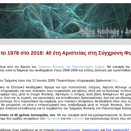
το 1978 στο 2018: 40 έτη Αριστείας στη Σύγχρονη Φ
νια από την ίδρυση του
Τμήματος Φυσικής του Πανεπιστημίου Κρήτης
. Με ευκαιρία την
ις κατα τη διάρκεια του ακαδημαϊκού έτους 2008-2009 και επίσης ξεκίνησε μια προσπάθε
 Τμήματος έγινε στις 12 Ιουνίου 2009. Περισσότερες πληροφορίες βρίσκονται
εδώ
.
κή σε Ελληνικό Ακαδημαϊκό Ίδρυμα και έχει πολλαπλούς στόχους. Αφ'ενός θέλουμε ω
πληροφορίες για τους παλαιούς τους συμφοιτητές και φίλους, αλλά και να δώσουμε τη δυν
αριέρα τους μετά το πτυχίο Φυσικής. Αφ'ετέρου η πλήρης αυτή βάση δεδομένων θα χρησ
 τόσο για τις τωρινές του ερευνητικές και εκπαιδευτικές δραστηριότητες όσο και για αξιοση
πιστούμε ότι η παρουσίαση της καριέρας των παλαιών αποφοίτων θα βοηθήσει τόσο τους τω
α θα μπορούσε να είναι η επαγγελματική τους σταδιοδρομία μετά το πτυχίο Φυσικής, όσο κ
λή ποιότητα εκπαίδευσης και το περιβάλλον του Τμήματος Φυσικής στο Πανεπιστήμιο Κρήτη
τασε τα 40 χρόνια λειτουργίας του
. Με την ευκαιρία αυτή και χρησιμοποιώντας τις δυ
σαμε δύο ομάδες αποφοίτων στο
Facebook
και στο
LinkedIn
και προσκαλούμε όλους τους από
άζουμε έναν κατάλογο με τα στοιχεία (
ονοματεπώνυμο
,
πατρώνυμο
, και
έτος εισαγωγής
)