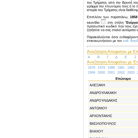
του Τμήματος από την ίδρυσή το
γράμμα του επωνύμου τους ή το έ
ιστορία του Τμήματος είναι διαθέσ
Επιπλέον των παραπάνω,
1858
εικονίδιο
στη στήλη "
Ενέργε
προσωπικό κωδικό που τους έχει 
ζητήσετε να σας σταλεί αυτόματα 
Παρακαλούνται όσοι ενδιαφέροντ
επικοινωνήσουν με τον
καθ. Βασ
Αναζήτηση Αποφοίτου με Επ
Α
Β
Γ
Δ
Ε
Ζ
Αναζήτηση Αποφοίτου με Έτο
1978
1979
1980
1981
1982
1999
2000
2001
2002
2003
Επώνυμο
ΑΛΕΞΑΚΗ
ΑΝΔΡΟΥΛΑΚΑΚΗ
ΑΝΔΡΟΥΛΙΔΑΚΗΣ
ΑΝΤΩΝΙΟΥ
ΑΡΧΟΝΤΑΚΗΣ
ΒΑΣΙΛΟΠΟΥΛΟΣ
ΒΛΑΧΟΥ