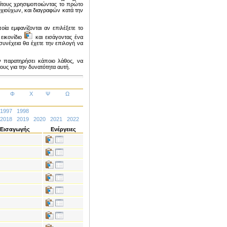
ίτους χρησιμοποιώντας το πρώτο
χιούχων, και διαγραφών κατά την
ποία εμφανίζονται αν επιλέξετε το
 εικονίδιο
και εισάγοντας ένα
υνέχεια θα έχετε την επιλογή να
ν παρατηρήσει κάποιο λάθος, να
υς για την δυνατότητα αυτή.
Φ
Χ
Ψ
Ω
1997
1998
2018
2019
2020
2021
2022
 Εισαγωγής
Ενέργειες