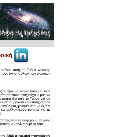
υσική
 επέτειο αυτή, το Τμήμα Φυσικής
ια προσέγγισης όλων των παλαιών
ς Τμήμα να διευκολύνουμε τους
ατότητα στους πτυχιούχους μας να
ιμοποιηθεί από το Τμήμα για να
μείωτα συμβάντα και επιτυχίες των
ρινούς μας φοιτητές στο να έχουν
αι μελλοντικούς φοιτητές για τις
ς.
νατότητες που προσφέρουν τα μέσα
φοιτους να γίνουν μέλη τους.
 των
2868 συνολικά πτυχιούχων