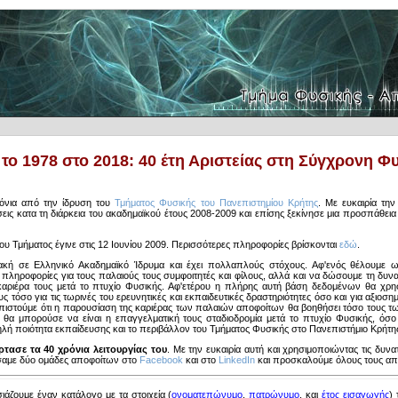
το 1978 στο 2018: 40 έτη Αριστείας στη Σύγχρονη Φ
νια από την ίδρυση του
Τμήματος Φυσικής του Πανεπιστημίου Κρήτης
. Με ευκαιρία την
ις κατα τη διάρκεια του ακαδημαϊκού έτους 2008-2009 και επίσης ξεκίνησε μια προσπάθε
 Τμήματος έγινε στις 12 Ιουνίου 2009. Περισσότερες πληροφορίες βρίσκονται
εδώ
.
κή σε Ελληνικό Ακαδημαϊκό Ίδρυμα και έχει πολλαπλούς στόχους. Αφ'ενός θέλουμε ω
πληροφορίες για τους παλαιούς τους συμφοιτητές και φίλους, αλλά και να δώσουμε τη δυν
αριέρα τους μετά το πτυχίο Φυσικής. Αφ'ετέρου η πλήρης αυτή βάση δεδομένων θα χρησ
 τόσο για τις τωρινές του ερευνητικές και εκπαιδευτικές δραστηριότητες όσο και για αξιοση
πιστούμε ότι η παρουσίαση της καριέρας των παλαιών αποφοίτων θα βοηθήσει τόσο τους τω
α θα μπορούσε να είναι η επαγγελματική τους σταδιοδρομία μετά το πτυχίο Φυσικής, όσο κ
λή ποιότητα εκπαίδευσης και το περιβάλλον του Τμήματος Φυσικής στο Πανεπιστήμιο Κρήτη
τασε τα 40 χρόνια λειτουργίας του
. Με την ευκαιρία αυτή και χρησιμοποιώντας τις δυ
σαμε δύο ομάδες αποφοίτων στο
Facebook
και στο
LinkedIn
και προσκαλούμε όλους τους από
άζουμε έναν κατάλογο με τα στοιχεία (
ονοματεπώνυμο
,
πατρώνυμο
, και
έτος εισαγωγής
)