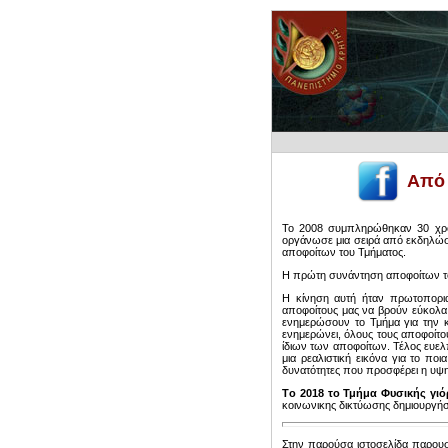
Από 
Το 2008 συμπληρώθηκαν 30 χρό
οργάνωσε μια σειρά από εκδηλώσε
αποφοίτων του Τμήματος.
Η πρώτη συνάντηση αποφοίτων του
Η κίνηση αυτή ήταν πρωτοπορια
αποφοίτους μας να βρούν εύκολα 
ενημερώσουν το Τμήμα για την κ
ενημερώνει, όλους τους αποφοίτους
ίδιων των αποφοίτων. Τέλος ευελ
μια ρεαλιστική εικόνα για το ποι
δυνατότητες που προσφέρει η υψη
Τo 2018 το Τμήμα Φυσικής γιόρ
κοινωνικης δικτύωσης δημιουργή
Στην παρούσα ιστοσελίδα παρουσι