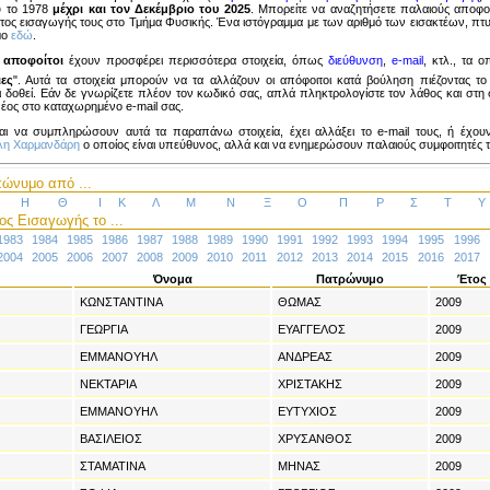
υ το 1978
μέχρι και τον Δεκέμβριο του 2025
. Μπορείτε να αναζητήσετε παλαιούς αποφο
τος εισαγωγής τους στο Τμήμα Φυσικής. Ένα ιστόγραμμα με των αριθμό των εισακτέων, πτυ
ιμο
εδώ
.
 αποφοίτοι
έχουν προσφέρει περισσότερα στοιχεία, όπως
διεύθυνση
,
e-mail
, κτλ., τα ο
ιες
". Αυτά τα στοιχεία μπορούν να τα αλλάζουν οι απόφοιτοι κατά βούληση πιέζοντας το
δοθεί. Εάν δε γνωρίζετε πλέον τον κωδικό σας, απλά πληκτρολογίστε τον λάθος και στη σ
νέος στο καταχωρημένο e-mail σας.
αι να συμπληρώσουν αυτά τα παραπάνω στοιχεία, έχει αλλάξει το e-mail τους, ή έχου
ίλη Χαρμανδάρη
ο οποίος είναι υπεύθυνος, αλλά και να ενημερώσουν παλαιούς συμφοιτητές το
ώνυμο από ...
Η
Θ
Ι
Κ
Λ
Μ
Ν
Ξ
Ο
Π
Ρ
Σ
Τ
Υ
ς Εισαγωγής το ...
1983
1984
1985
1986
1987
1988
1989
1990
1991
1992
1993
1994
1995
1996
2004
2005
2006
2007
2008
2009
2010
2011
2012
2013
2014
2015
2016
2017
Όνομα
Πατρώνυμο
Έτος
ΚΩΝΣΤΑΝΤΙΝΑ
ΘΩΜΑΣ
2009
ΓΕΩΡΓΙΑ
ΕΥΑΓΓΕΛΟΣ
2009
ΕΜΜΑΝΟΥΗΛ
ΑΝΔΡΕΑΣ
2009
ΝΕΚΤΑΡΙΑ
ΧΡΙΣΤΑΚΗΣ
2009
ΕΜΜΑΝΟΥΗΛ
ΕΥΤΥΧΙΟΣ
2009
ΒΑΣΙΛΕΙΟΣ
ΧΡΥΣΑΝΘΟΣ
2009
ΣΤΑΜΑΤΙΝΑ
ΜΗΝΑΣ
2009